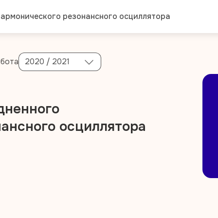
гармонического резонансного осциллятора
абота
2020 / 2021
дненного
нансного осциллятора