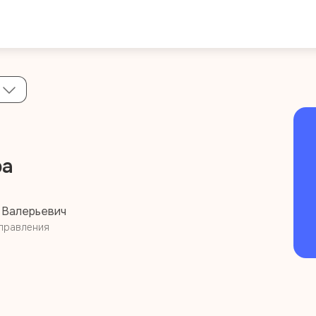
ра
 Валерьевич
правления