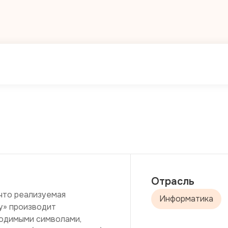
Отрасль
что реализуемая 
Информатика
у» производит 
одимыми символами, 