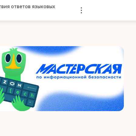
твия ответов языковых
Войти