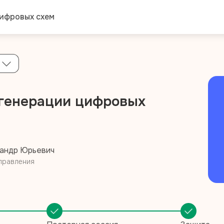
цифровых схем
ь генерации цифровых
андр Юрьевич
правления